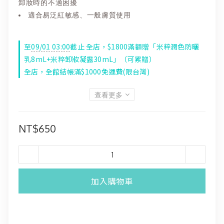
卸妝時的不適困擾
適合易泛紅敏感、一般膚質使用
至
09/01 03:00
截止
全店，$1800滿額贈「米粹潤色防曬
乳8mL+米粹卸妝凝露30mL」（可累贈）
全店，全館結帳滿$1000免運費(限台灣)
查看更多
NT$650
加入購物車