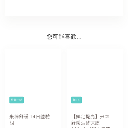
您可能喜歡...
限購一組
Top１
米粹舒緩 14日體驗
【鎮定提亮】米粹
組
舒緩活酵凍膜