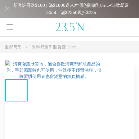
新客註冊送$100 | 滿$1800送米粹潤色防曬乳8mL+卸妝凝露
30mL | 滿$2350現折$235
全部商品
/
米粹舒緩卸妝凝露150mL