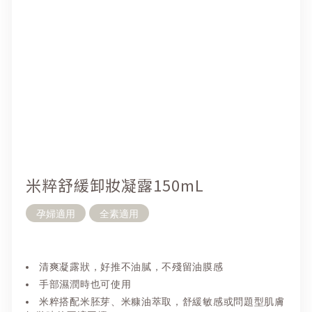
米粹舒緩卸妝凝露150mL
孕婦適用
全素適用
清爽凝露狀，好推不油膩，不殘留油膜感
手部濕潤時也可使用
米粹搭配米胚芽、米糠油萃取，舒緩敏感或問題型肌膚