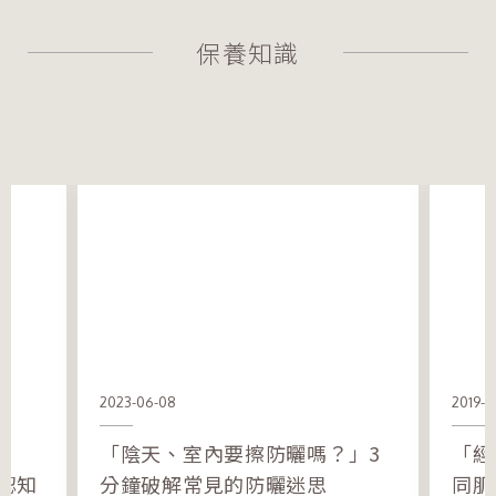
保養知識
2023-06-08
2019-0
「陰天、室內要擦防曬嗎？」3
「經
認知
分鐘破解常見的防曬迷思
同肌