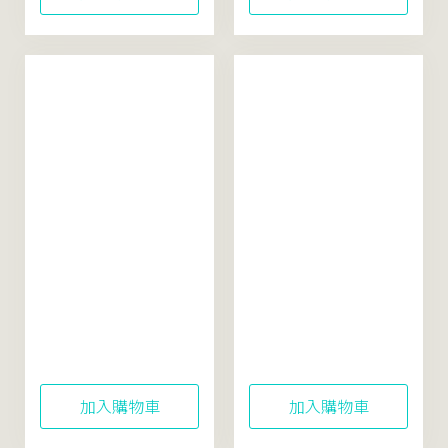
米粹舒緩水感防曬乳
東方美人茶平衡洗顏
40mL (SPF50+)
霜100mL