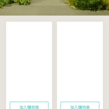
米粹舒緩活酵凝露
米粹舒緩活酵水精華
50mL（真空新裝升
150mL
級）