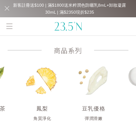
新客註冊送$100 | 滿$1800送米粹潤色防曬乳8mL+卸妝凝露
30mL | 滿$2350現折$235
商品系列
茶
鳳梨
豆乳優格
衡
角質淨化
彈潤滑嫩