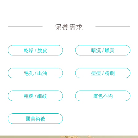
保養需求
乾燥 / 脫皮
暗沉 / 蠟黃
毛孔 / 出油
痘痘 / 粉刺
粗糙 / 細紋
膚色不均
醫美術後