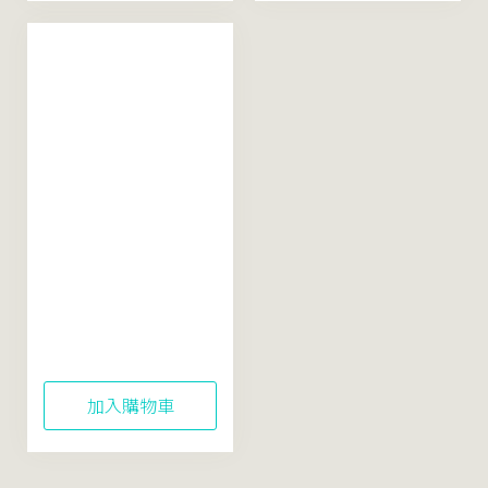
【鎮定提亮】米粹舒
緩活酵凍膜
100mL（配方精簡再
升級）