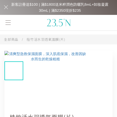
新客註冊送$100 | 滿$1800送米粹潤色防曬乳8mL+卸妝凝露
30mL | 滿$2350現折$235
全部商品
/
桂竹活水羽透氧面膜(片)
桂竹活水羽透氧面膜(片)