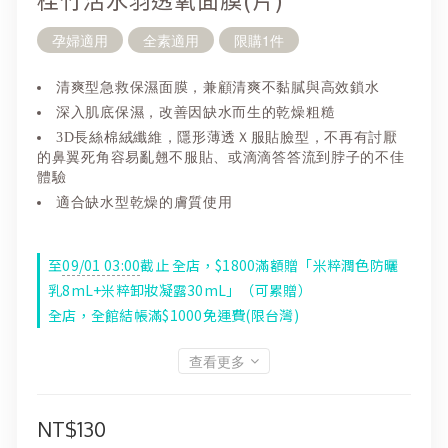
孕婦適用
全素適用
限購1件
清爽型急救保濕面膜，兼顧清爽不黏膩與高效鎖水
深入肌底保濕，改善因缺水而生的乾燥粗糙
3D長絲棉絨纖維，隱形薄透Ｘ服貼臉型，不再有討厭
的鼻翼死角容易亂翹不服貼、或滴滴答答流到脖子的不佳
體驗
適合缺水型乾燥的膚質使用
至
09/01 03:00
截止
全店，$1800滿額贈「米粹潤色防曬
乳8mL+米粹卸妝凝露30mL」（可累贈）
全店，全館結帳滿$1000免運費(限台灣)
查看更多
NT$130