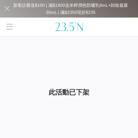
新客註冊送$100 | 滿$1800送米粹潤色防曬乳8mL+卸妝凝露
30mL | 滿$2350現折$235
此活動已下架