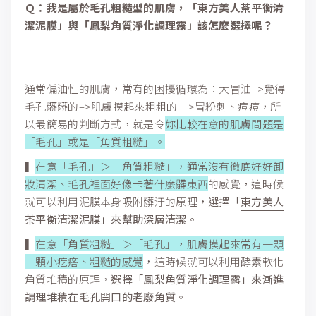
Ｑ：我是屬於毛孔粗糙型的肌膚，「東方美人茶平衡清
潔泥膜」與「鳳梨角質淨化調理露」該怎麼選擇呢？
通常偏油性的肌膚，常有的困擾循環為：大冒油–>覺得
毛孔髒髒的–>肌膚摸起來粗粗的—>冒粉刺、痘痘，所
以最簡易的判斷方式，就是令
妳比較在意的肌膚問題是
「毛孔」或是「角質粗糙」。
▍
在意「毛孔」＞「角質粗糙」，通常沒有徹底好好卸
妝清潔、毛孔裡面好像卡著什麼髒東西
的感覺，這時候
就可以利用泥膜本身吸附髒汙的原理，
選擇「
東方美人
茶平衡清潔泥膜
」來幫助深層清潔。
▍
在意「角質粗糙」＞「毛孔」，肌膚摸起來常有一顆
一顆小疙瘩、粗糙的感覺
，這時候就可以利用酵素軟化
角質堆積的原理，
選擇「
鳳梨角質淨化調理露
」來漸進
調理堆積在毛孔開口的老廢角質。