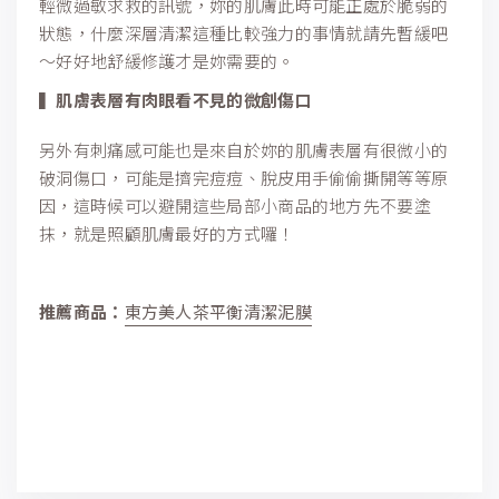
輕微過敏求救的訊號，妳的肌膚此時可能正處於脆弱的
狀態，什麼深層清潔這種比較強力的事情就請先暫緩吧
～好好地舒緩修護才是妳需要的。
▍肌膚表層有肉眼看不見的微創傷口
另外有刺痛感可能也是來自於妳的肌膚表層有很微小的
破洞傷口，可能是擠完痘痘、脫皮用手偷偷撕開等等原
因，這時候可以避開這些局部小商品的地方先不要塗
抹，就是照顧肌膚最好的方式囉！
推薦商品：
東方美人茶平衡清潔泥膜