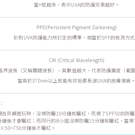
當+號越多，表示UVA的防護效果越好。
PPD(Persistent Pigment Darkening)
針對UVA防護能力所訂定的標準，相當於SPF的檢測方
CW (Critical Wavelength)
臨界波長（又稱關鍵波長），其數值越大，代表防護廣度（範
當高於370nm以上就能有效抵禦長波UVA的皮膚傷害
：
湖吉貝嶼遊玩時，沒擦防曬10分鐘就曬紅，而擦了SPF50的防
00分鐘後才會曬紅；而同行的B小姐沒擦防曬15分鐘就曬紅，當擦
×50=750分鐘後才曬紅。