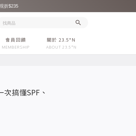
現折$235
會員回饋
關於 23.5°N
次搞懂SPF、