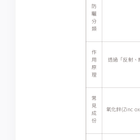
防
曬
分
類
作
用
透過「反射、
原
理
常
見
氧化鋅(Zinc ox
成
份