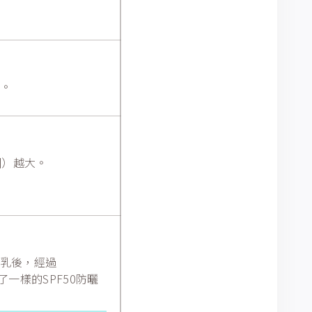
式。
圍）越大。
。
曬乳後，經過
了一樣的SPF50防曬