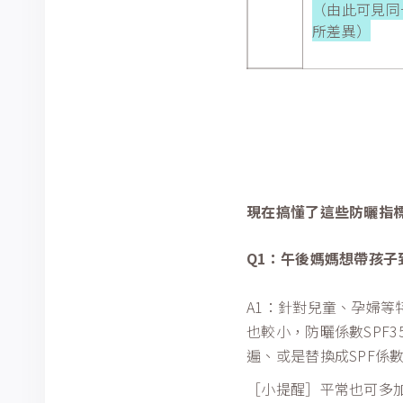
（由此可見同
所差異）
現在搞懂了這些防曬指
Q1：午後媽媽想帶孩
A1：針對兒童、孕婦
也較小，防曬係數SPF
遍、或是替換成SPF係
［小提醒］平常也可多