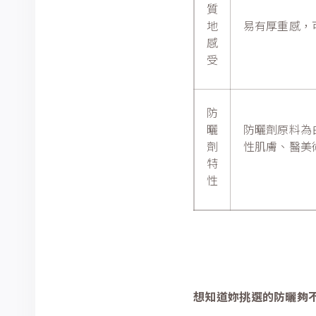
質
地
易有厚重感，
感
受
防
曬
防曬劑原料為
劑
性肌膚、醫美
特
性
想知道妳挑選的防曬夠