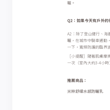
曬。
Q2：如果今天有戶外
A2：除了登山健行、
曬，在城市中騎車通勤，
一下，寬頻防護的臨界
［小提醒］隨著肌膚摩
一次（室內大約3-4小
推薦商品：
米粹舒緩水感防曬乳