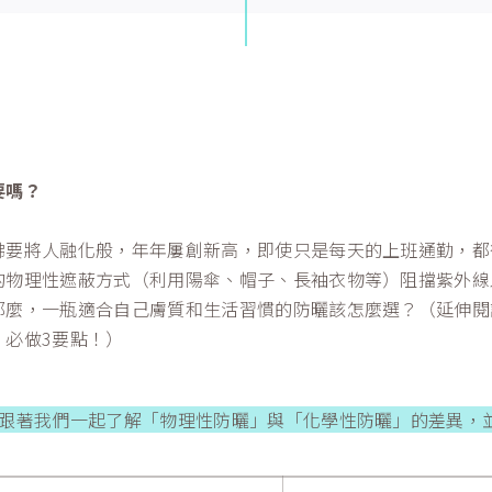
要嗎？
彿要將人融化般，年年屢創新高，即使只是每天的上班通勤，都
的物理性遮蔽方式（利用陽傘、帽子、長袖衣物等）阻擋紫外線
那麼，一瓶適合自己膚質和生活習慣的防曬該怎麼選？（延伸閱
」必做3要點！
）
，跟著我們一起了解「物理性防曬」與「化學性防曬」的差異，