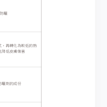
防曬
式，再轉化為較低的熱
此降低皮膚傷害
防曬劑的成份