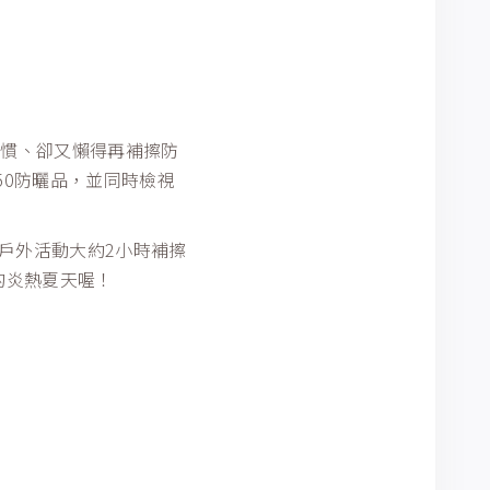
習慣、卻又懶得再補擦防
50防曬品，並同時檢視
戶外活動大約2小時補擦
的炎熱夏天喔！