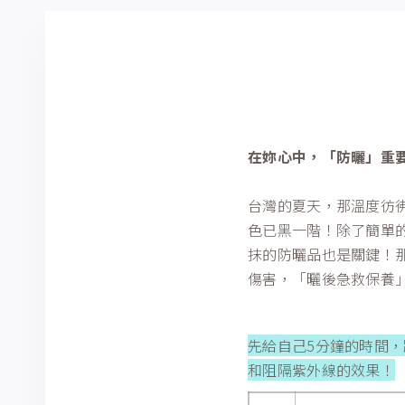
在妳心中，「防曬」重
台灣的夏天，那溫度彷
色已黑一階！除了簡單
抹的防曬品也是關鍵！
傷害，「曬後急救保養
先給自己5分鐘的時間
和阻隔紫外線的效果！