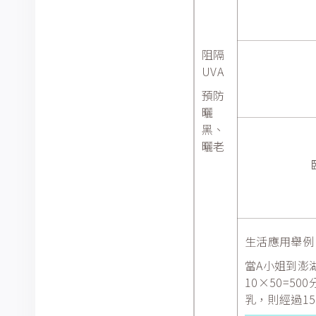
阻隔
UVA
預防
曬
黑、
曬老
生活應用舉例
當A小姐到澎
10×50=5
乳，則經過15