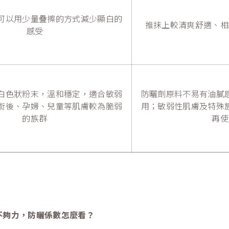
可以用少量疊擦的方式減少顯白的
推抹上較清爽舒適、相
感受
白色狀粉末，溫和穩定，適合敏弱
防曬劑原料不易有油膩
術後、孕婦、兒童等肌膚較為脆弱
用；敏弱性肌膚及特殊
的族群
再使
不夠力，防曬係數怎麼看？