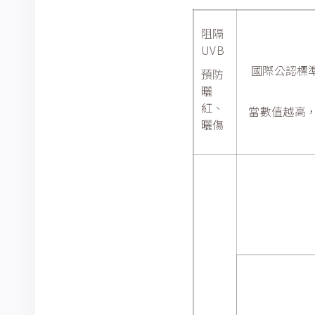
阻隔
UVB
國際公認標準
預防
曬
紅、
當數值越高，
曬傷