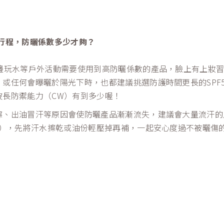
的行程，防曬係數多少才夠？
海邊玩水等戶外活動需要使用到高防曬係數的產品，臉上有上妝
或任何會曝曬於陽光下時，也都建議挑選防護時間更長的SPF
波長防禦能力（CW）有到多少喔！
擦、出油冒汗等原因會使防曬產品漸漸流失，建議會大量流汗的
時），先將汗水擦乾或油份輕壓掉再補，一起安心度過不被曬傷