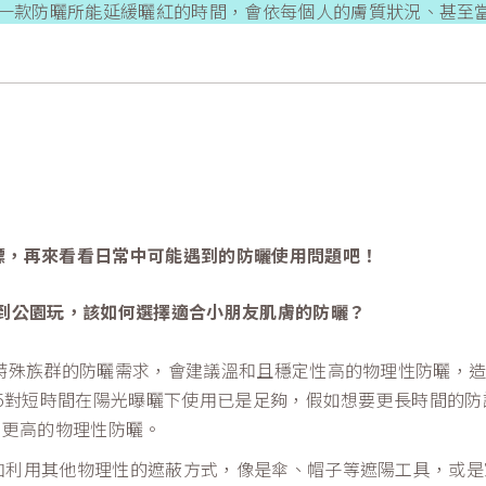
一款防曬所能延緩曬紅的時間，會依每個人的膚質狀況、甚至
標，再來看看日常中可能遇到的防曬使用問題吧！
子到公園玩，該如何選擇適合小朋友肌膚的防曬？
等特殊族群的防曬需求，會建議溫和且穩定性高的物理性防曬，
35對短時間在陽光曝曬下使用已是足夠，假如想要更長時間的
數更高的物理性防曬。
加利用其他物理性的遮蔽方式，像是傘、帽子等遮陽工具，或是