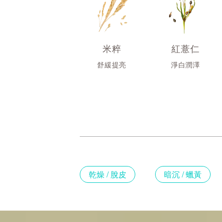
米粹
紅薏仁
舒緩提亮
淨白潤澤
乾燥 / 脫皮
暗沉 / 蠟黃