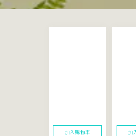
米粹舒緩活酵凝露
米粹舒緩
50mL（真空新裝升
150mL
級）
加入購物車
加