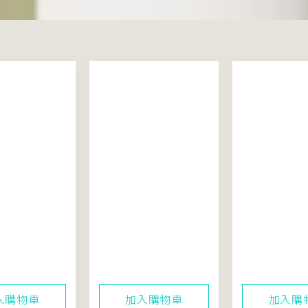
活酵水精華
米粹舒緩水感防曬乳
東方美人茶
40mL (SPF50+)
100mL
入購物車
加入購物車
加入購