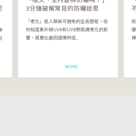
認
3分鐘破解常見的防曬迷思
「老化」是人類無可避免的生長歷程，但
我
你知道紫外線UVA和UVB對肌膚老化的影
擾
牌
響，其實比基因遺傳所造...
擇
但
MORE