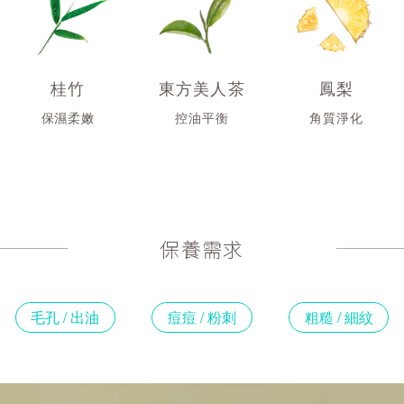
桂竹
東方美人茶
鳳梨
保濕柔嫩
控油平衡
角質淨化
保養需求
毛孔 / 出油
痘痘 / 粉刺
粗糙 / 細紋