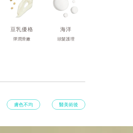
豆乳優格
海洋
彈潤滑嫩
頭髮護理
膚色不均
醫美術後