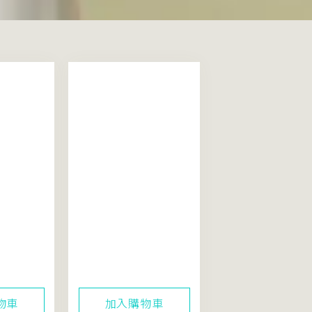
平衡洗顏霜
【鎮定提亮】米粹舒緩
活酵凍膜100mL（配
方精簡再升級）
物車
加入購物車