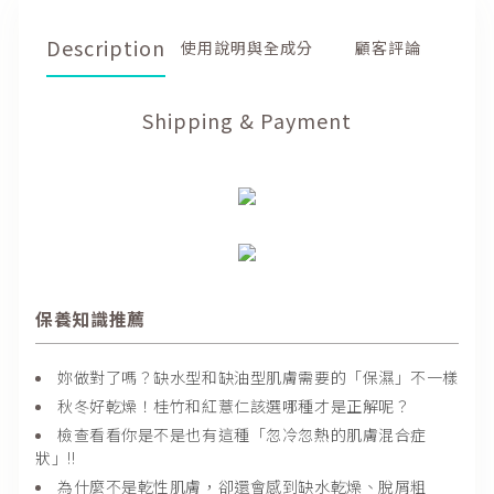
Customer
Description
Description
Reviews
Shipping & Payment
保養知識推薦
妳做對了嗎？缺水型和缺油型肌膚需要的「保濕」不一樣
秋冬好乾燥！桂竹和紅薏仁該選哪種才是正解呢？
檢查看看你是不是也有這種「忽冷忽熱的肌膚混合症
狀」!!
為什麼不是乾性肌膚，卻還會感到缺水乾燥、脫屑粗