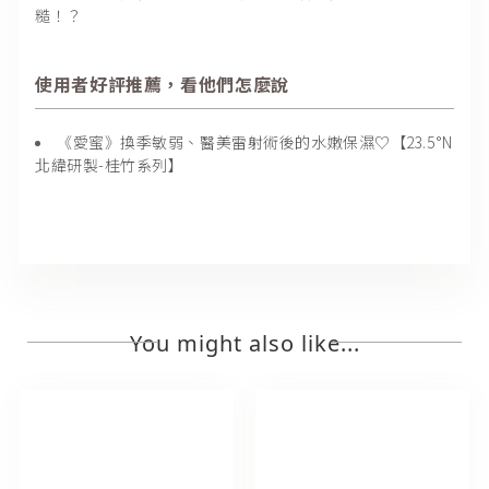
糙！？
使用者好評推薦，看他們怎麼說
《愛蜜》換季敏弱、醫美雷射術後的水嫩保濕♡【23.5°N
北緯研製-桂竹系列】
You might also like...