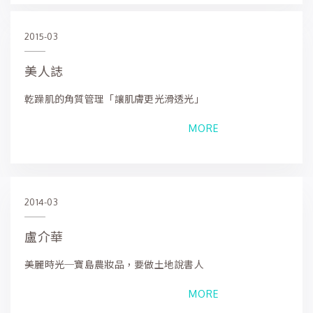
2015-03
美人誌
乾躁肌的角質管理「讓肌膚更光滑透光」
MORE
2014-03
盧介華
美麗時光─寶島農妝品，要做土地說書人
MORE