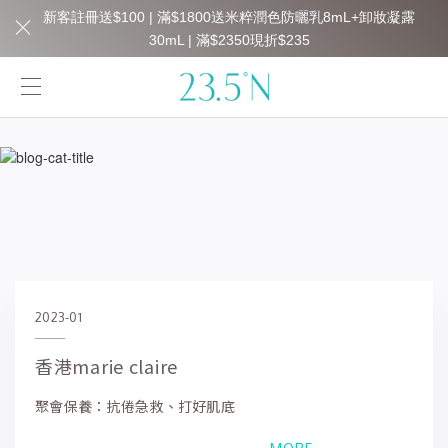
新客註冊送$100 | 滿$1800送米粹潤色防曬乳8mL+卸妝凝露
30mL | 滿$2350現折$235
2023-01
香港marie claire
聚會保養：抗倦急救、打好肌底