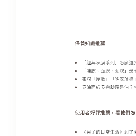
保養知識推薦
「經典凍膜系列」怎麼選
「凍膜、面膜、泥膜」最
凍膜「厚敷」「晚安薄擦
吸油面紙吸完臉還是油？
使用者好評推薦，看他們怎
《男子的日常生活》到了