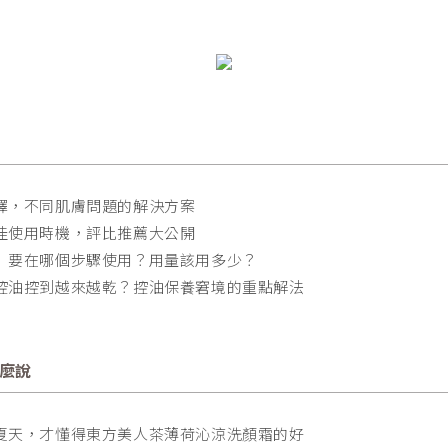
擇，不同肌膚問題的解決方案
佳使用時機，評比推薦大公開
」要在哪個步驟使用？用量該用多少？
控油控到越來越乾？控油保養窘境的重點解法
麼說
夏天，才懂得東方美人茶薄荷沁涼洗顏霜的好