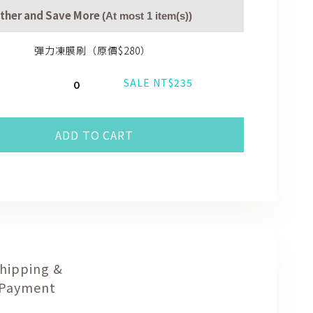
ther and Save More
(At most 1 item(s))
彈力凍膜刷（原價$280）
SALE NT$235
ADD TO CART
hipping &
Payment