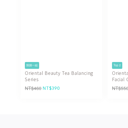
限購一組
Top 2
Oriental Beauty Tea Balancing
Orient
Series
Facial
NT$460
NT$55
NT$390