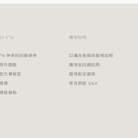
3.5°N
購物說明
.5°N 神奇的回歸綠帶
訂購及退換貨服務說明
原料圖鑑
購物金回饋說明
配方實驗室
國際配送服務
報導
常見問題 Q&A
通路據點