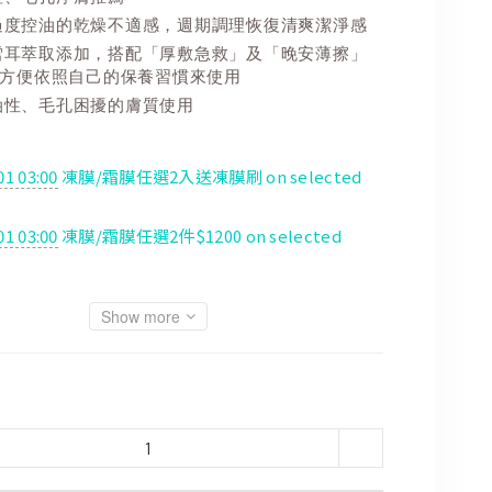
過度控油的乾燥不適感，週期調理恢復清爽潔淨感
雪耳萃取添加，搭配「厚敷急救」及「晚安薄擦」
方便依照自己的保養習慣來使用
油性、毛孔困擾的膚質使用
01 03:00
凍膜/霜膜任選2入送凍膜刷 on selected
01 03:00
凍膜/霜膜任選2件$1200 on selected
Show more