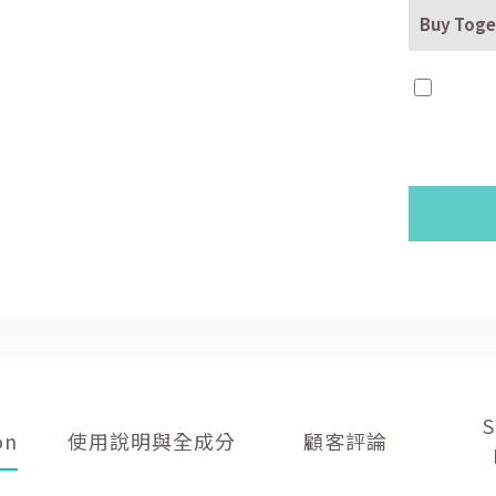
Buy Toge
Customer
S
on
Description
Reviews