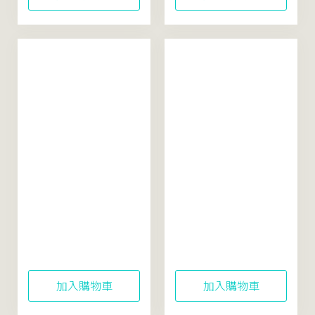
Rice Soothing
Oriental Beauty Tea
Watery Lotion
Balancing Facial
Sunscreen 40mL
Cleanser 120mL