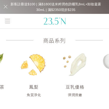
新客註冊送$100 | 滿$1800送米粹潤色防曬乳8mL+卸妝凝露
30mL | 滿$2350現折$235
商品系列
茶
鳳梨
豆乳優格
衡
角質淨化
彈潤滑嫩