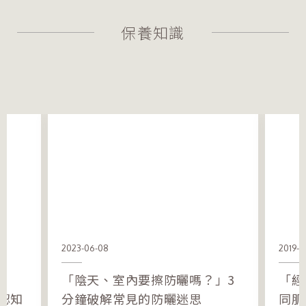
保養知識
2023-06-08
2019-0
「陰天、室內要擦防曬嗎？」3
「經
認知
分鐘破解常見的防曬迷思
同肌