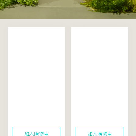
Rice Soothing
Rice Soothing
Active﹢Moisturizer
Active+ Essence
50mL
150mL