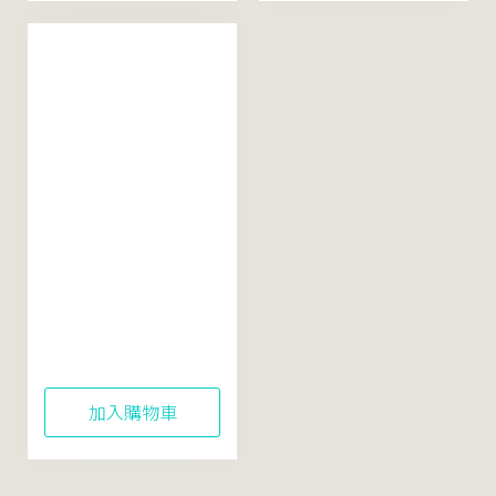
Rice Soothing
Active+ Gel Mask
100mL