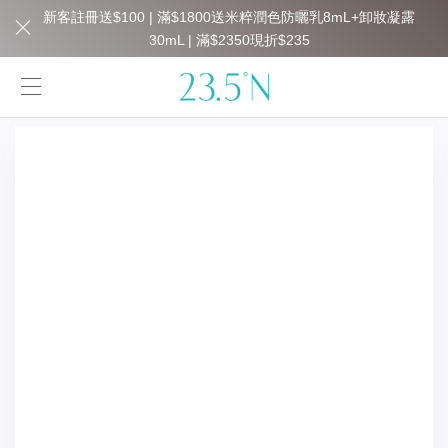
新客註冊送$100 | 滿$1800送米粹潤色防曬乳8mL+卸妝凝露
30mL | 滿$2350現折$235