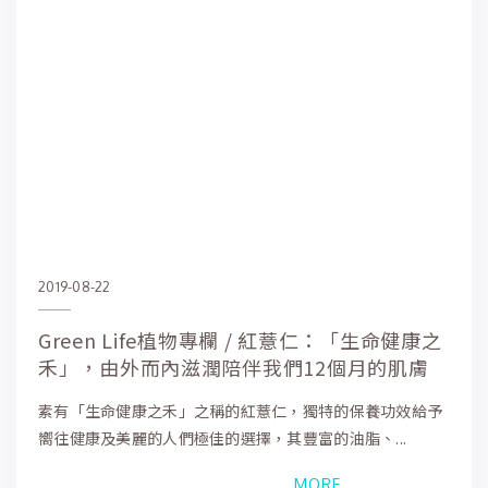
2019-08-22
Green Life植物專欄 / 紅薏仁：「生命健康之
禾」，由外而內滋潤陪伴我們12個月的肌膚
素有「生命健康之禾」之稱的紅薏仁，獨特的保養功效給予
嚮往健康及美麗的人們極佳的選擇，其豐富的油脂、...
MORE