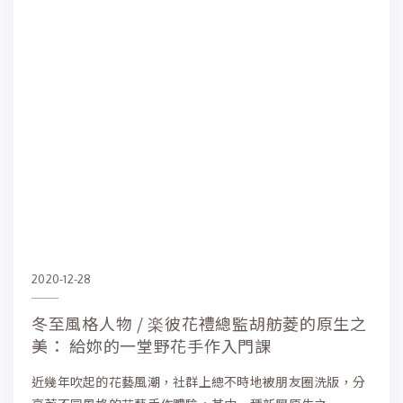
2020-12-28
冬至風格人物 / 楽彼花禮總監胡舫菱的原生之
美： 給妳的一堂野花手作入門課
近幾年吹起的花藝風潮，社群上總不時地被朋友圈洗版，分