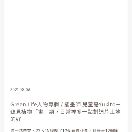
2021-08-06
Green Life人物專欄 / 插畫師 兒童島Yukito－
聽見植物「畫」語，日常裡多一點對這片土地
的好
這一路走來，23.5 °N經歷了12個春夏秋冬，順應著12個節