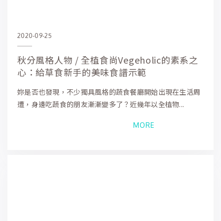
2020-09-25
秋分風格人物 / 全植食尚Vegeholic的素系之
心：給草食新手的美味食譜示範
妳是否也發現，不少獨具風格的蔬食餐廳開始出現在生活周
遭，身邊吃蔬食的朋友漸漸變多了？近幾年以全植物...
MORE