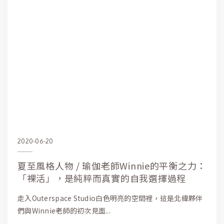
2020-06-20
夏至風格人物 / 瑜伽老師Winnie的平衡之力：
「裸活」，是純粹而真實的自我選擇過程
走入Outerspace Studio白色明亮的空間裡，這是北緯夥伴
們與Winnie老師的初次見面...