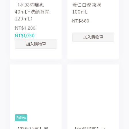
（水感防曬乳
薏仁白潤凍膜
40mL+洗顏慕絲
100mL
120mL）
NT$680
NT$1,230
NT$1,050
ReNew
【軟化角質】鳳
【保濕提亮】豆