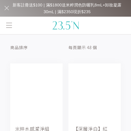
新客註冊送$100 | 滿$1800送米粹潤色防曬乳8mL+卸妝凝露
30mL | 滿$2350現折$235
商品排序
每頁顯示 48 個
米粹水感潔淨組
【深層淨白】紅