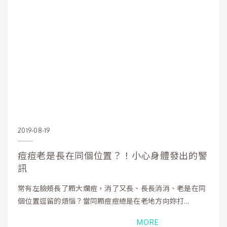
2019-08-19
痘痘老是長在同個位置？！小心身體發出的警
訊
常有左臉頰長了顆大爛痘，消了又長、長長消消、老是在同
個位置逗留的煩惱？當同顆痘痘總是在老地方向妳打...
MORE