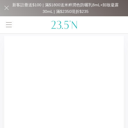
新客註冊送$100 | 滿$1800送米粹潤色防曬乳8mL+卸妝凝露
30mL | 滿$2350現折$235