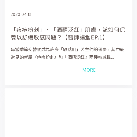
2020-04-15
「痘痘粉刺」、「酒糟泛紅」肌膚，該如何保
養以舒緩敏感問題？【醫師講堂EP.1】
每當季節交替便成為許多「敏感肌」苦主們的噩夢，其中最
常見的就屬『痘痘粉刺』和『酒糟泛紅』兩種敏感性...
MORE