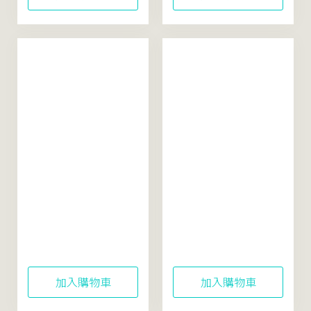
米粹舒緩水感防曬乳
東方美人茶平衡洗顏
40mL (SPF50+)
霜100mL