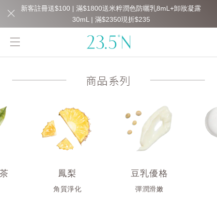
新客註冊送$100 | 滿$1800送米粹潤色防曬乳8mL+卸妝凝露
30mL | 滿$2350現折$235
商品系列
茶
鳳梨
豆乳優格
衡
角質淨化
彈潤滑嫩