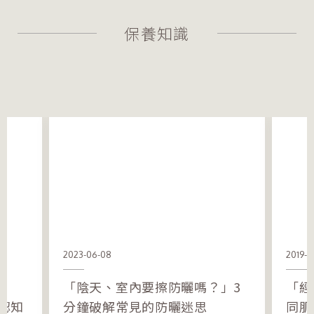
保養知識
2023-06-08
2019-0
「陰天、室內要擦防曬嗎？」3
「經
認知
分鐘破解常見的防曬迷思
同肌