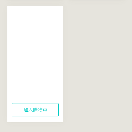
【鎮定提亮】米粹舒
緩活酵凍膜
100mL（配方精簡再
升級）