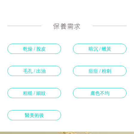
保養需求
乾燥 / 脫皮
暗沉 / 蠟黃
毛孔 / 出油
痘痘 / 粉刺
粗糙 / 細紋
膚色不均
醫美術後