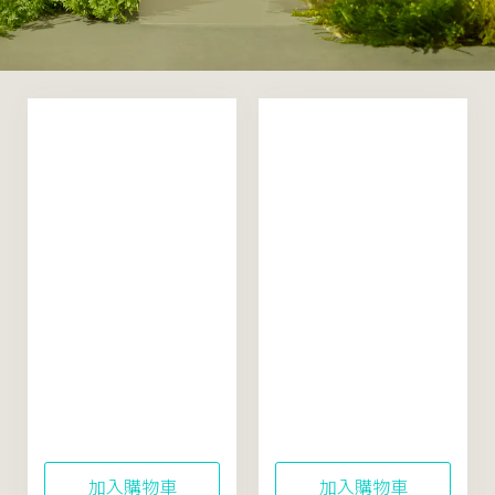
米粹舒緩活酵凝露
米粹舒緩活酵水精華
50mL（真空新裝升
150mL
級）