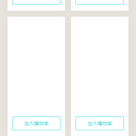
米粹舒緩水感防曬乳
東方美人茶平衡洗顏
40mL (SPF50+)
霜100mL