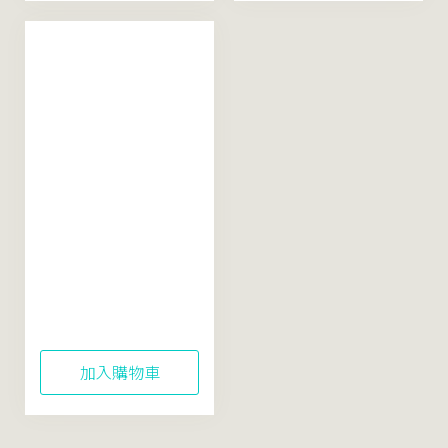
【鎮定提亮】米粹舒
緩活酵凍膜
100mL（配方精簡再
升級）