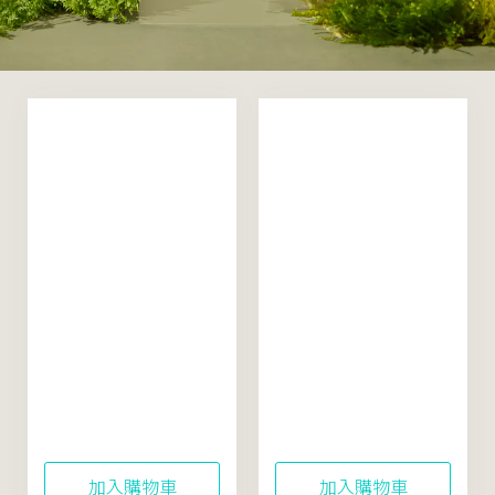
米粹舒緩活酵凝露
米粹舒緩活酵水精華
50mL（真空新裝升
150mL
級）