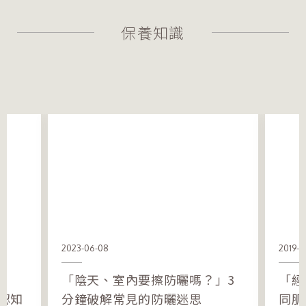
保養知識
2023-06-08
2019-0
「陰天、室內要擦防曬嗎？」3
「經
認知
分鐘破解常見的防曬迷思
同肌