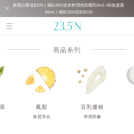
新客註冊送$100 | 滿$1800送米粹潤色防曬乳8mL+卸妝凝露
30mL | 滿$2350現折$235
商品系列
茶
鳳梨
豆乳優格
衡
角質淨化
彈潤滑嫩