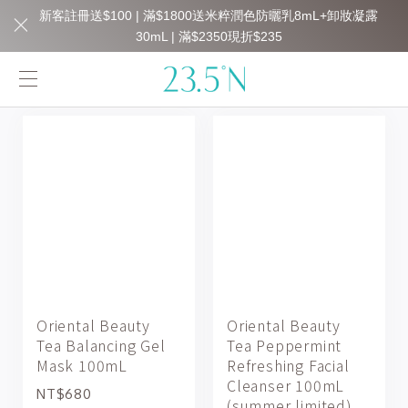
新客註冊送$100 | 滿$1800送米粹潤色防曬乳8mL+卸妝凝露
30mL | 滿$2350現折$235
Oriental Beauty
Oriental Beauty
Tea Balancing Gel
Tea Peppermint
Mask 100mL
Refreshing Facial
Cleanser 100mL
NT$680
(summer limited)