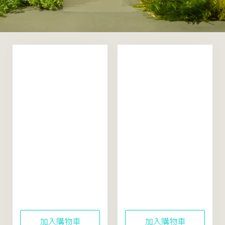
米粹舒緩活酵凝露
米粹舒緩活酵水精華
50mL（真空新裝升
150mL
級）