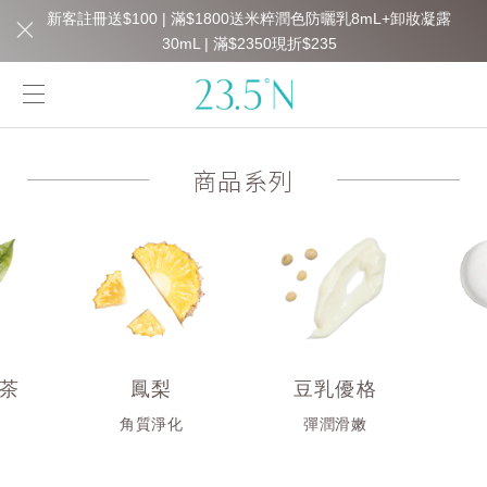
新客註冊送$100 | 滿$1800送米粹潤色防曬乳8mL+卸妝凝露
30mL | 滿$2350現折$235
商品系列
茶
鳳梨
豆乳優格
衡
角質淨化
彈潤滑嫩