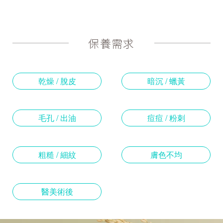
保養需求
乾燥 / 脫皮
暗沉 / 蠟黃
毛孔 / 出油
痘痘 / 粉刺
粗糙 / 細紋
膚色不均
醫美術後