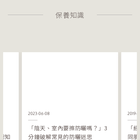
保養知識
2023-06-08
2019-0
「陰天、室內要擦防曬嗎？」3
「經
認知
分鐘破解常見的防曬迷思
同肌