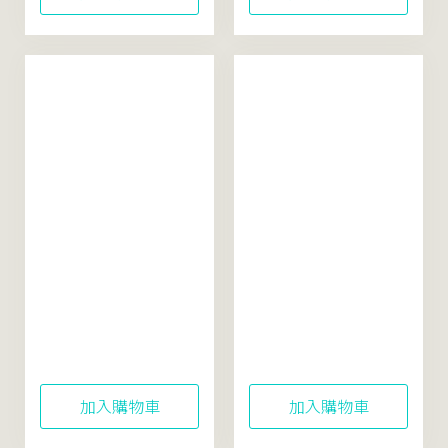
米粹舒緩水感防曬乳
東方美人茶平衡洗顏
40mL (SPF50+)
霜100mL