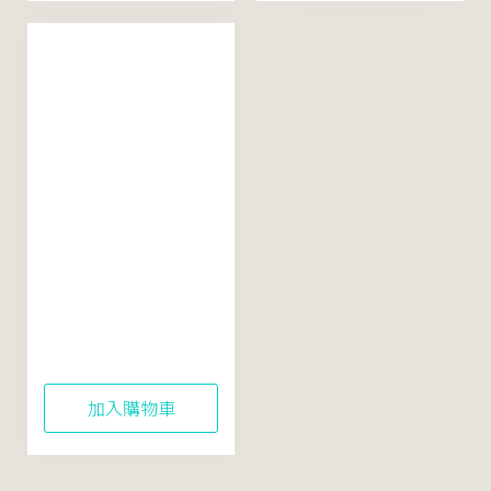
【鎮定提亮】米粹舒
緩活酵凍膜
100mL（配方精簡再
升級）