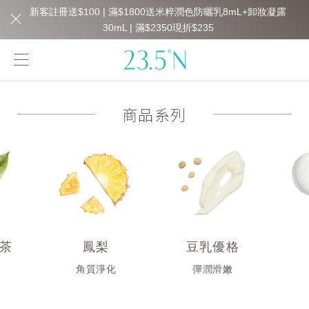
新客註冊送$100 | 滿$1800送米粹潤色防曬乳8mL+卸妝凝露
30mL | 滿$2350現折$235
商品系列
茶
鳳梨
豆乳優格
衡
角質淨化
彈潤滑嫩