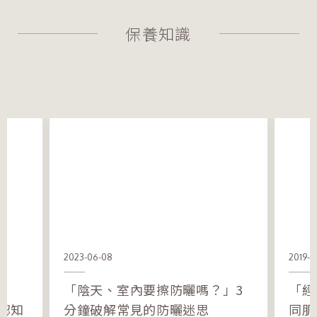
保養知識
2023-06-08
2019-0
「陰天、室內要擦防曬嗎？」3
「經
認知
分鐘破解常見的防曬迷思
同肌