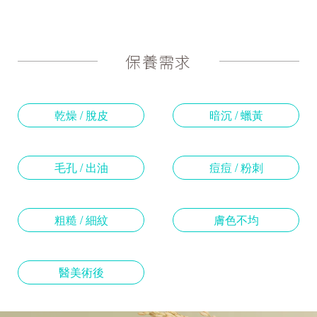
保養需求
乾燥 / 脫皮
暗沉 / 蠟黃
毛孔 / 出油
痘痘 / 粉刺
粗糙 / 細紋
膚色不均
醫美術後