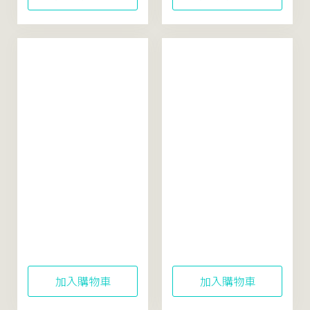
Rice Soothing
Oriental Beauty Tea
Watery Lotion
Balancing Facial
Sunscreen 40mL
Cleanser 120mL