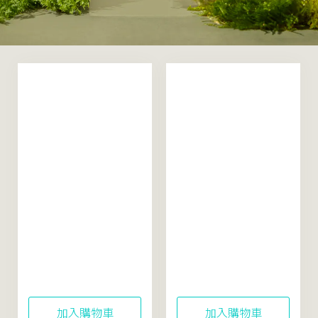
Rice Soothing
Rice Soothing
Active﹢Moisturizer
Active+ Essence
50mL
150mL