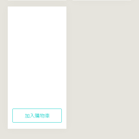
Rice Soothing
Active+ Gel Mask
100mL